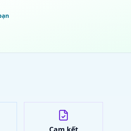
 bạn
Cam kết