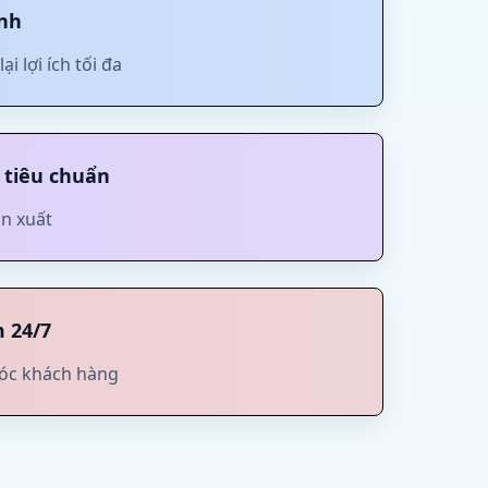
anh
i lợi ích tối đa
 tiêu chuẩn
ản xuất
m 24/7
sóc khách hàng