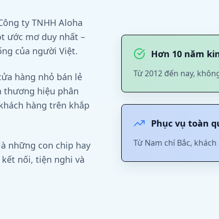
 Công ty TNHH Aloha
ột ước mơ duy nhất –
ng của người Việt.
Hơn 10 năm ki
Từ 2012 đến nay, không
 cửa hàng nhỏ bán lẻ
nh thương hiệu phân
 khách hàng trên khắp
Phục vụ toàn q
Từ Nam chí Bắc, khách 
 là những con chip hay
 kết nối, tiện nghi và