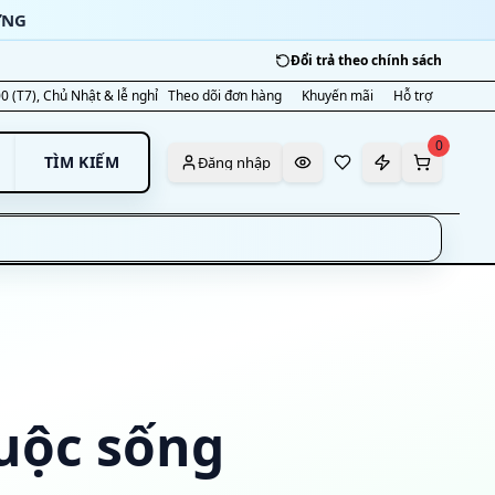
ỜNG
Đổi trả theo chính sách
00 (T7), Chủ Nhật & lễ nghỉ
Theo dõi đơn hàng
Khuyến mãi
Hỗ trợ
0
TÌM KIẾM
Đăng nhập
uộc sống