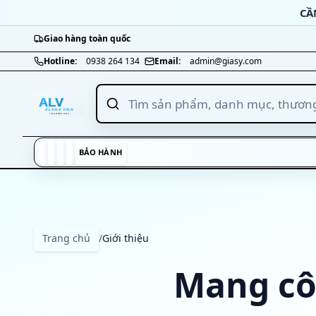
Bỏ qua nội dung
CẦ
Giao hàng toàn quốc
Nhảy tới nội dung chính
Hotline:
0938 264 134
Email:
admin@giasy.com
BẢO HÀNH
Trang chủ
/
Giới thiệu
Mang cô