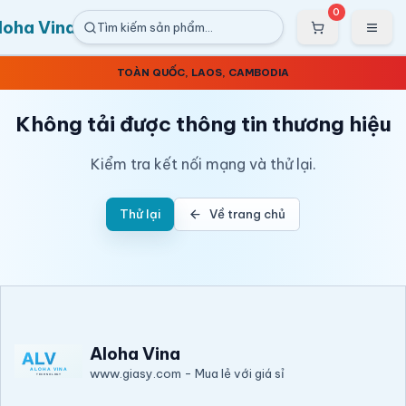
Bỏ qua nội dung
Nhảy tới nội dung chính
0
💰 GIÁ RẺ NHẤT THỊ TRƯỜNG - 🔥 MUA NHIỀU GIẢM SÂU - ⚡ TIẾT KIỆM
loha Vina
Tìm kiếm sản phẩm…
ĐẾN 50% CHO DOANH NGHIỆP
—
TUYỂN CÔNG TÁC VIÊN VÀ ĐẠI LÝ TRÊN
TOÀN QUỐC, LAOS, CAMBODIA
Không tải được thông tin thương hiệu
Kiểm tra kết nối mạng và thử lại.
Thử lại
Về trang chủ
Aloha Vina
www.giasy.com
-
Mua lẻ với giá sỉ