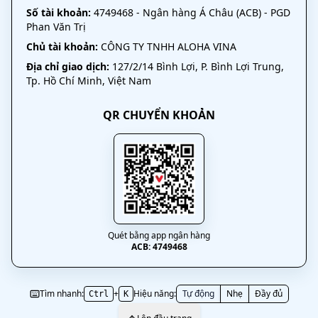
Số tài khoản:
4749468 - Ngân hàng Á Châu (ACB) - PGD
Phan Văn Trị
Chủ tài khoản:
CÔNG TY TNHH ALOHA VINA
Địa chỉ giao dịch:
127/2/14 Bình Lợi, P. Bình Lợi Trung,
Tp. Hồ Chí Minh, Việt Nam
QR CHUYỂN KHOẢN
Quét bằng app ngân hàng
ACB: 4749468
Tìm nhanh:
+
Hiệu năng:
Tự động
Nhẹ
Đầy đủ
Ctrl
K