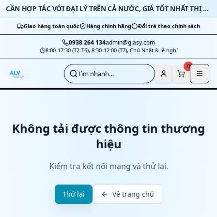
Bỏ qua nội dung
CẦN HỢP TÁC VỚI ĐẠI LÝ TRÊN CẢ NƯỚC, GIÁ TỐT NHẤT THỊ TRƯỜNG
Giao hàng toàn quốc
Hàng chính hãng
Đổi trả theo chính sách
0938 264 134
admin@giasy.com
8:00-17:30 (T2-T6), 8:30-12:00 (T7), Chủ Nhật & lễ nghỉ
Nhảy tới nội dung chính
0
Tìm nhanh…
Không tải được thông tin thương
hiệu
Kiểm tra kết nối mạng và thử lại.
Thử lại
Về trang chủ