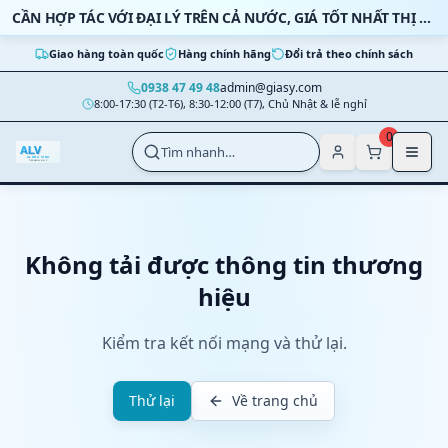
Bỏ qua nội dung
CẦN HỢP TÁC VỚI ĐẠI LÝ TRÊN CẢ NƯỚC, GIÁ TỐT NHẤT THỊ TRƯỜNG
Giao hàng toàn quốc
Hàng chính hãng
Đổi trả theo chính sách
0938 47 49 48
admin@giasy.com
8:00-17:30 (T2-T6), 8:30-12:00 (T7), Chủ Nhật & lễ nghỉ
Nhảy tới nội dung chính
0
Tìm nhanh…
Không tải được thông tin thương
hiệu
Kiểm tra kết nối mạng và thử lại.
Thử lại
Về trang chủ