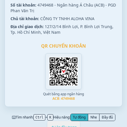
Số tài khoản:
4749468 - Ngân hàng Á Châu (ACB) - PGD
Phan Văn Trị
Chủ tài khoản:
CÔNG TY TNHH ALOHA VINA
Địa chỉ giao dịch:
127/2/14 Bình Lợi, P. Bình Lợi Trung,
Tp. Hồ Chí Minh, Việt Nam
QR CHUYỂN KHOẢN
Quét bằng app ngân hàng
ACB: 4749468
Tìm nhanh:
+
Hiệu năng:
Tự động
Nhẹ
Đầy đủ
Ctrl
K