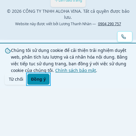
Lên đầu trang
© 2026 CÔNG TY TNHH ALOHA VINA. Tất cả quyền được bảo
lưu.
Website này được viết bởi
Lương Thanh Nhàn
—
0904 290 757
Chúng tôi sử dụng cookie để cải thiện trải nghiệm duyệt
web, phân tích lưu lượng và cá nhân hóa nội dung. Bằng
việc tiếp tục sử dụng trang, bạn đồng ý với việc sử dụng
cookie của chúng tôi.
Chính sách bảo mật
.
Từ chối
Đồng ý
Trang chủ
Danh mục
Tìm kiếm
Giỏ hàng
Đăng nhập