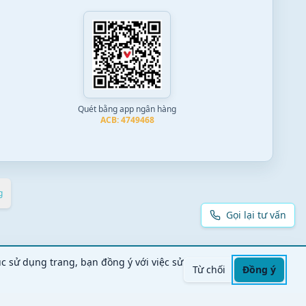
Quét bằng app ngân hàng
ACB: 4749468
g
Gọi lại tư vấn
ục sử dụng trang, bạn đồng ý với việc sử
Từ chối
Đồng ý