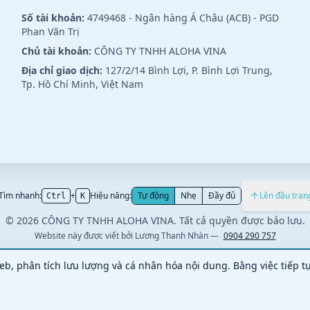
Số tài khoản:
4749468 - Ngân hàng Á Châu (ACB) - PGD
Phan Văn Trị
Chủ tài khoản:
CÔNG TY TNHH ALOHA VINA
Địa chỉ giao dịch:
127/2/14 Bình Lợi, P. Bình Lợi Trung,
Tp. Hồ Chí Minh, Việt Nam
Tìm nhanh:
+
Hiệu năng:
Tự động
Nhẹ
Đầy đủ
Lên đầu tran
Ctrl
K
© 2026 CÔNG TY TNHH ALOHA VINA. Tất cả quyền được bảo lưu.
Website này được viết bởi
Lương Thanh Nhàn
—
0904 290 757
eb, phân tích lưu lượng và cá nhân hóa nội dung. Bằng việc tiếp t