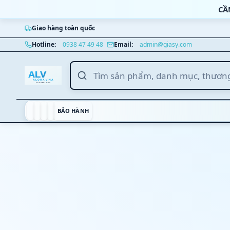
Bỏ qua nội dung
CẦ
Giao hàng toàn quốc
Nhảy tới nội dung chính
Hotline:
0938 47 49 48
Email:
admin@giasy.com
BẢO HÀNH