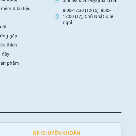
alohavina2019@gmail.com
 mềm & tài liệu
8:00-17:30 (T2-T6), 8:30-
12:00 (T7), Chủ Nhật & lễ
i
nghỉ
huật
ường gặp
êu thích
 đây
 sản phẩm
QR CHUYỂN KHOẢN