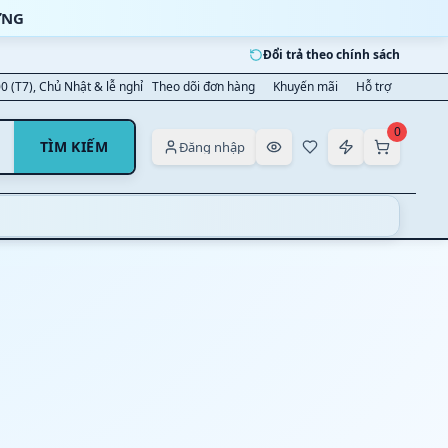
ỜNG
Đổi trả theo chính sách
00 (T7), Chủ Nhật & lễ nghỉ
Theo dõi đơn hàng
Khuyến mãi
Hỗ trợ
0
TÌM KIẾM
Đăng nhập