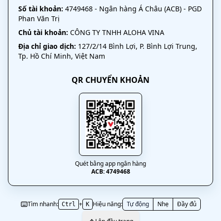
Số tài khoản:
4749468 - Ngân hàng Á Châu (ACB) - PGD
Phan Văn Trị
Chủ tài khoản:
CÔNG TY TNHH ALOHA VINA
Địa chỉ giao dịch:
127/2/14 Bình Lợi, P. Bình Lợi Trung,
Tp. Hồ Chí Minh, Việt Nam
QR CHUYỂN KHOẢN
Quét bằng app ngân hàng
ACB: 4749468
Tìm nhanh:
+
Hiệu năng:
Tự động
Nhẹ
Đầy đủ
Ctrl
K