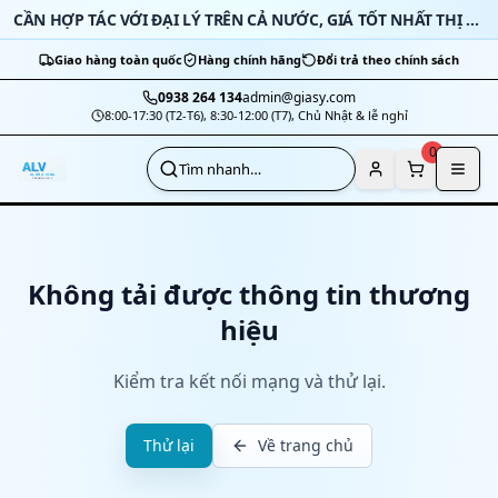
Bỏ qua nội dung
CẦN HỢP TÁC VỚI ĐẠI LÝ TRÊN CẢ NƯỚC, GIÁ TỐT NHẤT THỊ TRƯỜNG
Giao hàng toàn quốc
Hàng chính hãng
Đổi trả theo chính sách
0938 264 134
admin@giasy.com
8:00-17:30 (T2-T6), 8:30-12:00 (T7), Chủ Nhật & lễ nghỉ
Nhảy tới nội dung chính
0
Tìm nhanh…
Không tải được thông tin thương
hiệu
Kiểm tra kết nối mạng và thử lại.
Thử lại
Về trang chủ