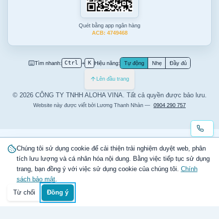
Quét bằng app ngân hàng
ACB: 4749468
Tìm nhanh:
Ctrl
+
K
Hiệu năng:
Tự động
Nhẹ
Đầy đủ
Lên đầu trang
© 2026 CÔNG TY TNHH ALOHA VINA. Tất cả quyền được bảo lưu.
Website này được viết bởi
Lương Thanh Nhàn
—
0904 290 757
Chúng tôi sử dụng cookie để cải thiện trải nghiệm duyệt web, phân
tích lưu lượng và cá nhân hóa nội dung. Bằng việc tiếp tục sử dụng
trang, bạn đồng ý với việc sử dụng cookie của chúng tôi.
Chính
sách bảo mật
.
Từ chối
Đồng ý
Trang chủ
Danh mục
Tìm kiếm
Giỏ hàng
Đăng nhập