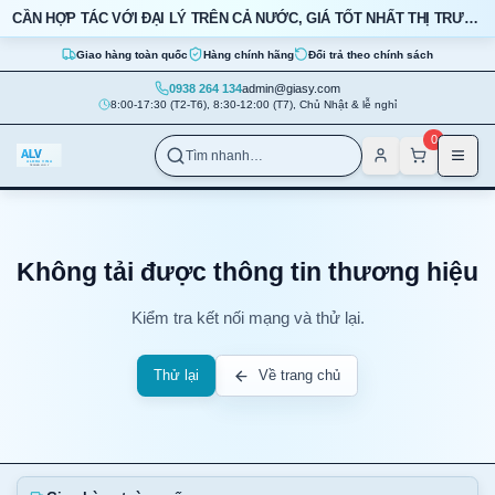
Bỏ qua nội dung
CẦN HỢP TÁC VỚI ĐẠI LÝ TRÊN CẢ NƯỚC, GIÁ TỐT NHẤT THỊ TRƯỜNG
Giao hàng toàn quốc
Hàng chính hãng
Đổi trả theo chính sách
0938 264 134
admin@giasy.com
8:00-17:30 (T2-T6), 8:30-12:00 (T7), Chủ Nhật & lễ nghỉ
Nhảy tới nội dung chính
0
Tìm nhanh…
Không tải được thông tin thương hiệu
Kiểm tra kết nối mạng và thử lại.
Thử lại
Về trang chủ