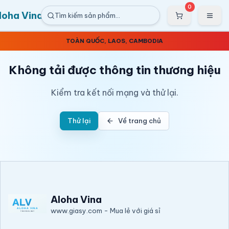
Bỏ qua nội dung
Nhảy tới nội dung chính
0
💰 GIÁ RẺ NHẤT THỊ TRƯỜNG - 🔥 MUA NHIỀU GIẢM SÂU - ⚡ TIẾT KIỆM
loha Vina
Tìm kiếm sản phẩm…
ĐẾN 50% CHO DOANH NGHIỆP
—
TUYỂN CÔNG TÁC VIÊN VÀ ĐẠI LÝ TRÊN
TOÀN QUỐC, LAOS, CAMBODIA
Không tải được thông tin thương hiệu
Kiểm tra kết nối mạng và thử lại.
Thử lại
Về trang chủ
Aloha Vina
www.giasy.com
-
Mua lẻ với giá sỉ