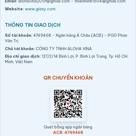
Email:
alohavina2019@gmail.com
-
thienminh1504@gmail.com
Website:
www.giasy.com
THÔNG TIN GIAO DỊCH
Số tài khoản:
4749468 - Ngân hàng Á Châu (ACB) - PGD Phan
Văn Trị
Chủ tài khoản:
CÔNG TY TNHH ALOHA VINA
Địa chỉ giao dịch:
127/2/14 Bình Lợi, P. Bình Lợi Trung, Tp. Hồ Chí
Minh, Việt Nam
QR CHUYỂN KHOẢN
Quét bằng app ngân hàng
ACB: 4749468