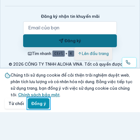
Đăng ký nhận tin khuyến mãi
Đăng ký
Tìm nhanh:
+
Lên đầu trang
Ctrl
K
© 2026 CÔNG TY TNHH ALOHA VINA. Tất cả quyền được bảo
lưu.
Chúng tôi sử dụng cookie để cải thiện trải nghiệm duyệt web,
Website này được viết bởi
Lương Thanh Nhàn
—
0904 290 757
phân tích lưu lượng và cá nhân hóa nội dung. Bằng việc tiếp tục
sử dụng trang, bạn đồng ý với việc sử dụng cookie của chúng
tôi.
Chính sách bảo mật
.
Từ chối
Đồng ý
Trang chủ
Danh mục
Tìm kiếm
Giỏ hàng
Đăng nhập