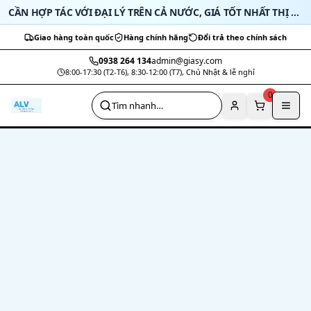
Bỏ qua nội dung
CẦN HỢP TÁC VỚI ĐẠI LÝ TRÊN CẢ NƯỚC, GIÁ TỐT NHẤT THỊ TRƯỜNG
Giao hàng toàn quốc
Hàng chính hãng
Đổi trả theo chính sách
0938 264 134
admin@giasy.com
8:00-17:30 (T2-T6), 8:30-12:00 (T7), Chủ Nhật & lễ nghỉ
Nhảy tới nội dung chính
0
Tìm nhanh…