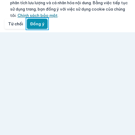
phân tích lưu lượng và cá nhân hóa nội dung. Bằng việc tiếp tục
sử dụng trang, bạn đồng ý với việc sử dụng cookie của chúng
tôi.
Chính sách bảo mật
.
Từ chối
Đồng ý
Trang chủ
Danh mục
Tìm kiếm
Giỏ hàng
Đăng nhập
Aloha Vina
www.giasy.com
-
Mua lẻ với giá sỉ
Hệ thống bán lẻ điện máy, điện thoại, laptop, TV, gia
dụng và thiết bị công nghệ với hơn 4000+ sản phẩm