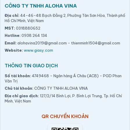
CÔNG TY TNHH ALOHA VINA
Địa chỉ:
44-46-48 Bạch Đằng 2, Phường Tân Sơn Hòa, Thành phố
Hồ Chí Minh, Việt Nam
MST:
0318880652
Hotline:
0938 264 134
Email:
alohavina2019@gmail.com
-
thienminh1504@gmail.com
Website:
www.giasy.com
THÔNG TIN GIAO DỊCH
Số tài khoản:
4749468 - Ngân hàng Á Châu (ACB) - PGD Phan
Văn Trị
Chủ tài khoản:
CÔNG TY TNHH ALOHA VINA
Địa chỉ giao dịch:
127/2/14 Bình Lợi, P. Bình Lợi Trung, Tp. Hồ Chí
Minh, Việt Nam
QR CHUYỂN KHOẢN