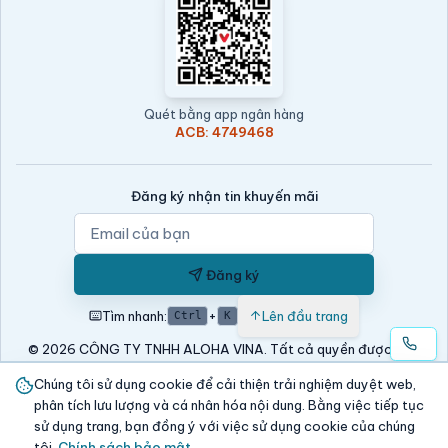
Quét bằng app ngân hàng
ACB: 4749468
Đăng ký nhận tin khuyến mãi
Đăng ký
Tìm nhanh:
+
Lên đầu trang
Ctrl
K
© 2026 CÔNG TY TNHH ALOHA VINA. Tất cả quyền được bảo
lưu.
Chúng tôi sử dụng cookie để cải thiện trải nghiệm duyệt web,
Website này được viết bởi
Lương Thanh Nhàn
—
0904 290 757
phân tích lưu lượng và cá nhân hóa nội dung. Bằng việc tiếp tục
sử dụng trang, bạn đồng ý với việc sử dụng cookie của chúng
tôi.
Chính sách bảo mật
.