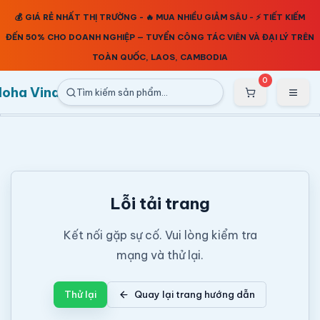
Bỏ qua nội dung
💰 GIÁ RẺ NHẤT THỊ TRƯỜNG - 🔥 MUA NHIỀU GIẢM SÂU - ⚡ TIẾT KIẾM
ĐẾN 50% CHO DOANH NGHIỆP — TUYỂN CÔNG TÁC VIÊN VÀ ĐẠI LÝ TRÊN
TOÀN QUỐC, LAOS, CAMBODIA
Nhảy tới nội dung chính
0
loha Vina
Tìm kiếm sản phẩm…
Lỗi tải trang
Kết nối gặp sự cố. Vui lòng kiểm tra
mạng và thử lại.
Thử lại
Quay lại trang hướng dẫn