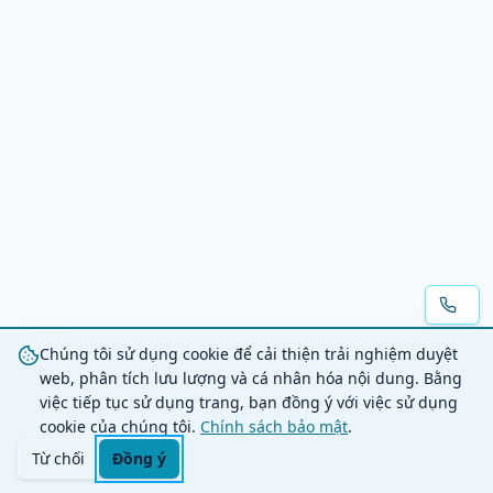
Chúng tôi sử dụng cookie để cải thiện trải nghiệm duyệt
web, phân tích lưu lượng và cá nhân hóa nội dung. Bằng
việc tiếp tục sử dụng trang, bạn đồng ý với việc sử dụng
cookie của chúng tôi.
Chính sách bảo mật
.
Từ chối
Đồng ý
Trang chủ
Danh mục
Tìm kiếm
Giỏ hàng
Đăng nhập