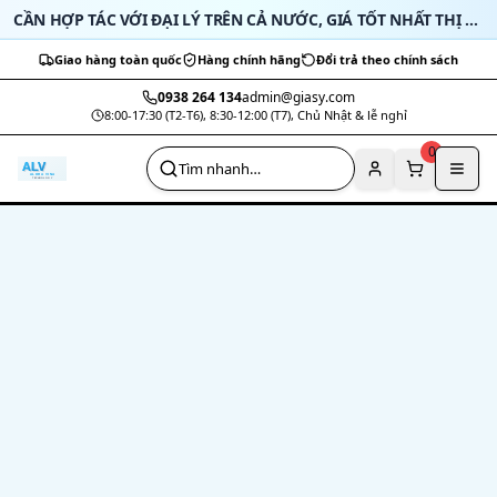
Bỏ qua nội dung
CẦN HỢP TÁC VỚI ĐẠI LÝ TRÊN CẢ NƯỚC, GIÁ TỐT NHẤT THỊ TRƯỜNG
Giao hàng toàn quốc
Hàng chính hãng
Đổi trả theo chính sách
0938 264 134
admin@giasy.com
8:00-17:30 (T2-T6), 8:30-12:00 (T7), Chủ Nhật & lễ nghỉ
Nhảy tới nội dung chính
0
Tìm nhanh…