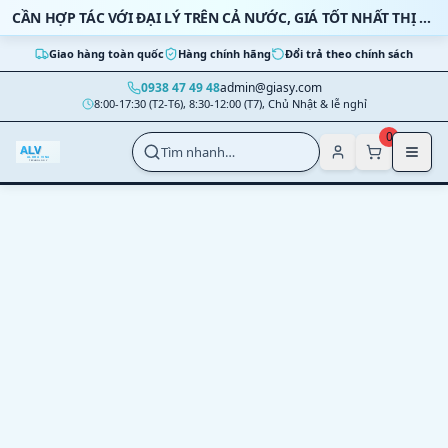
Bỏ qua nội dung
CẦN HỢP TÁC VỚI ĐẠI LÝ TRÊN CẢ NƯỚC, GIÁ TỐT NHẤT THỊ TRƯỜNG
Giao hàng toàn quốc
Hàng chính hãng
Đổi trả theo chính sách
0938 47 49 48
admin@giasy.com
8:00-17:30 (T2-T6), 8:30-12:00 (T7), Chủ Nhật & lễ nghỉ
Nhảy tới nội dung chính
0
Tìm nhanh…