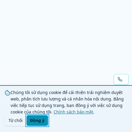
Chúng tôi sử dụng cookie để cải thiện trải nghiệm duyệt
web, phân tích lưu lượng và cá nhân hóa nội dung. Bằng
việc tiếp tục sử dụng trang, bạn đồng ý với việc sử dụng
cookie của chúng tôi.
Chính sách bảo mật
.
Từ chối
Đồng ý
Trang chủ
Danh mục
Tìm kiếm
Giỏ hàng
Đăng nhập