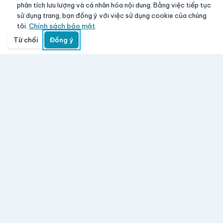
phân tích lưu lượng và cá nhân hóa nội dung. Bằng việc tiếp tục
sử dụng trang, bạn đồng ý với việc sử dụng cookie của chúng
tôi.
Chính sách bảo mật
.
Từ chối
Đồng ý
Trang chủ
Danh mục
Tìm kiếm
Giỏ hàng
Đăng nhập
Aloha Vina
www.giasy.com
-
Mua lẻ với giá sỉ
Hệ thống bán lẻ điện máy, điện thoại, laptop, TV, gia