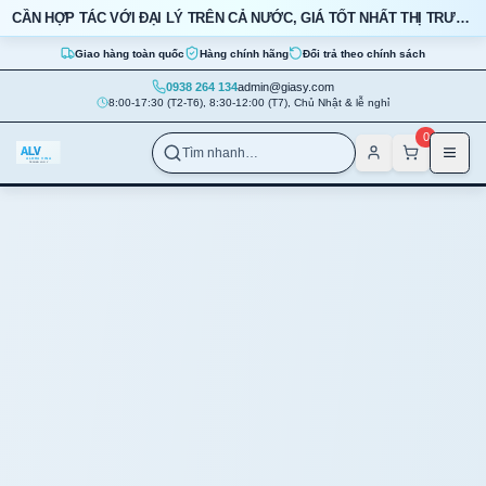
Bỏ qua nội dung
CẦN HỢP TÁC VỚI ĐẠI LÝ TRÊN CẢ NƯỚC, GIÁ TỐT NHẤT THỊ TRƯỜNG
Giao hàng toàn quốc
Hàng chính hãng
Đổi trả theo chính sách
0938 264 134
admin@giasy.com
8:00-17:30 (T2-T6), 8:30-12:00 (T7), Chủ Nhật & lễ nghỉ
Nhảy tới nội dung chính
0
Tìm nhanh…