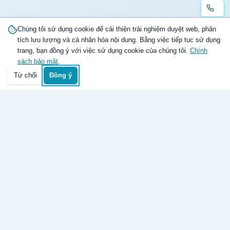
Chúng tôi sử dụng cookie để cải thiện trải nghiệm duyệt web, phân
tích lưu lượng và cá nhân hóa nội dung. Bằng việc tiếp tục sử dụng
trang, bạn đồng ý với việc sử dụng cookie của chúng tôi.
Chính
sách bảo mật
.
Từ chối
Đồng ý
Trang chủ
Danh mục
Tìm kiếm
Giỏ hàng
Đăng nhập
Giao hàng toàn quốc
Nhanh và đúng hẹn
Hàng chính hãng