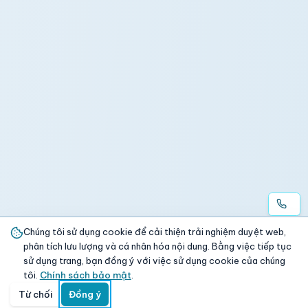
Chúng tôi sử dụng cookie để cải thiện trải nghiệm duyệt web,
phân tích lưu lượng và cá nhân hóa nội dung. Bằng việc tiếp tục
sử dụng trang, bạn đồng ý với việc sử dụng cookie của chúng
tôi.
Chính sách bảo mật
.
Từ chối
Đồng ý
Trang chủ
Danh mục
Tìm kiếm
Giỏ hàng
Đăng nhập