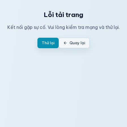
Lỗi tải trang
Kết nối gặp sự cố. Vui lòng kiểm tra mạng và thử lại.
Thử lại
Quay lại