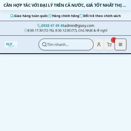
Bỏ qua nội dung
CẦN HỢP TÁC VỚI ĐẠI LÝ TRÊN CẢ NƯỚC, GIÁ TỐT NHẤT THỊ TRƯỜNG
Giao hàng toàn quốc
Hàng chính hãng
Đổi trả theo chính sách
0938 47 49 48
admin@giasy.com
8:00-17:30 (T2-T6), 8:30-12:00 (T7), Chủ Nhật & lễ nghỉ
Nhảy tới nội dung chính
0
Tìm nhanh…