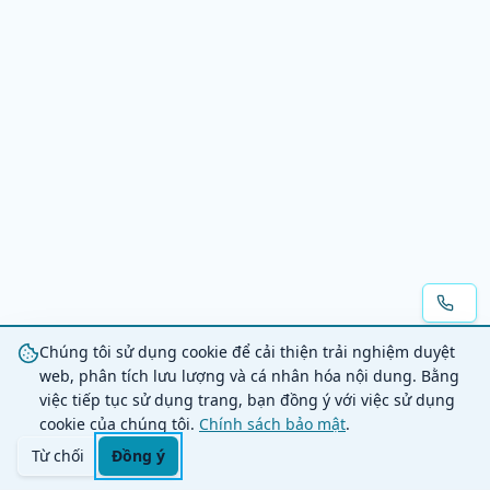
Chúng tôi sử dụng cookie để cải thiện trải nghiệm duyệt
web, phân tích lưu lượng và cá nhân hóa nội dung. Bằng
việc tiếp tục sử dụng trang, bạn đồng ý với việc sử dụng
cookie của chúng tôi.
Chính sách bảo mật
.
Từ chối
Đồng ý
Trang chủ
Danh mục
Tìm kiếm
Giỏ hàng
Đăng nhập