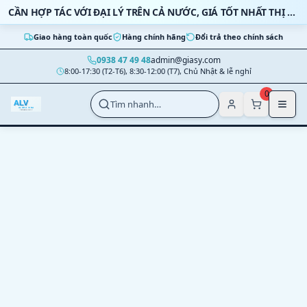
Bỏ qua nội dung
CẦN HỢP TÁC VỚI ĐẠI LÝ TRÊN CẢ NƯỚC, GIÁ TỐT NHẤT THỊ TRƯỜNG
Giao hàng toàn quốc
Hàng chính hãng
Đổi trả theo chính sách
0938 47 49 48
admin@giasy.com
8:00-17:30 (T2-T6), 8:30-12:00 (T7), Chủ Nhật & lễ nghỉ
Nhảy tới nội dung chính
0
Tìm nhanh…