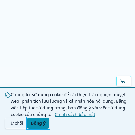
Chúng tôi sử dụng cookie để cải thiện trải nghiệm duyệt
web, phân tích lưu lượng và cá nhân hóa nội dung. Bằng
việc tiếp tục sử dụng trang, bạn đồng ý với việc sử dụng
cookie của chúng tôi.
Chính sách bảo mật
.
Từ chối
Đồng ý
Trang chủ
Danh mục
Tìm kiếm
Giỏ hàng
Đăng nhập