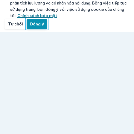
phân tích lưu lượng và cá nhân hóa nội dung. Bằng việc tiếp tục
sử dụng trang, bạn đồng ý với việc sử dụng cookie của chúng
tôi.
Chính sách bảo mật
.
Từ chối
Đồng ý
Trang chủ
Danh mục
Tìm kiếm
Giỏ hàng
Đăng nhập
Aloha Vina
www.giasy.com
-
Mua lẻ với giá sỉ
Hệ thống bán lẻ điện máy, điện thoại, laptop, TV, gia