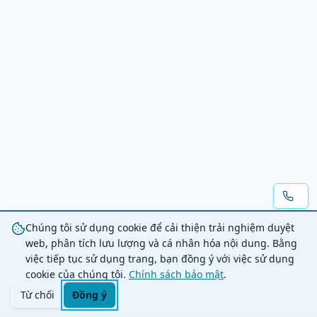
Chúng tôi sử dụng cookie để cải thiện trải nghiệm duyệt
web, phân tích lưu lượng và cá nhân hóa nội dung. Bằng
việc tiếp tục sử dụng trang, bạn đồng ý với việc sử dụng
cookie của chúng tôi.
Chính sách bảo mật
.
Từ chối
Đồng ý
Trang chủ
Danh mục
Tìm kiếm
Giỏ hàng
Đăng nhập