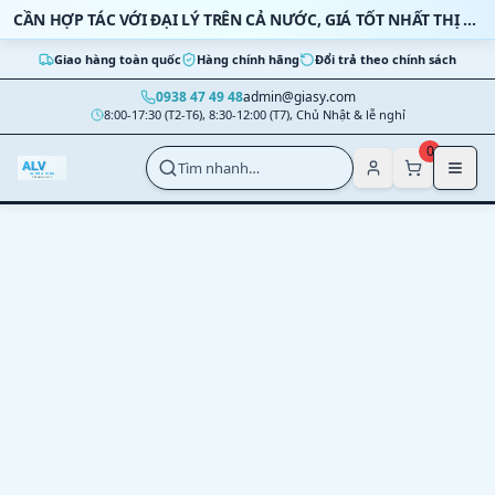
Bỏ qua nội dung
CẦN HỢP TÁC VỚI ĐẠI LÝ TRÊN CẢ NƯỚC, GIÁ TỐT NHẤT THỊ TRƯỜNG
Giao hàng toàn quốc
Hàng chính hãng
Đổi trả theo chính sách
0938 47 49 48
admin@giasy.com
8:00-17:30 (T2-T6), 8:30-12:00 (T7), Chủ Nhật & lễ nghỉ
Nhảy tới nội dung chính
0
Tìm nhanh…