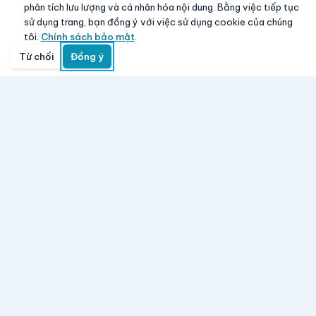
phân tích lưu lượng và cá nhân hóa nội dung. Bằng việc tiếp tục
sử dụng trang, bạn đồng ý với việc sử dụng cookie của chúng
tôi.
Chính sách bảo mật
.
Từ chối
Đồng ý
Trang chủ
Danh mục
Tìm kiếm
Giỏ hàng
Đăng nhập
Aloha Vina
www.giasy.com
-
Mua lẻ với giá sỉ
Hệ thống bán lẻ điện máy, điện thoại, laptop, TV, gia