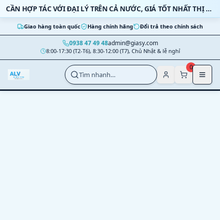
Bỏ qua nội dung
CẦN HỢP TÁC VỚI ĐẠI LÝ TRÊN CẢ NƯỚC, GIÁ TỐT NHẤT THỊ TRƯỜNG
Giao hàng toàn quốc
Hàng chính hãng
Đổi trả theo chính sách
0938 47 49 48
admin@giasy.com
8:00-17:30 (T2-T6), 8:30-12:00 (T7), Chủ Nhật & lễ nghỉ
Nhảy tới nội dung chính
0
Tìm nhanh…