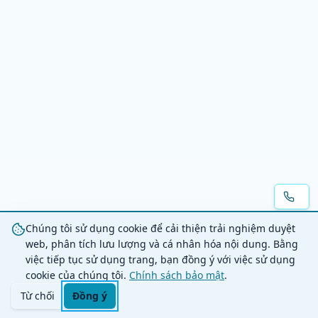
Chúng tôi sử dụng cookie để cải thiện trải nghiệm duyệt
web, phân tích lưu lượng và cá nhân hóa nội dung. Bằng
việc tiếp tục sử dụng trang, bạn đồng ý với việc sử dụng
cookie của chúng tôi.
Chính sách bảo mật
.
Từ chối
Đồng ý
Trang chủ
Danh mục
Tìm kiếm
Giỏ hàng
Đăng nhập