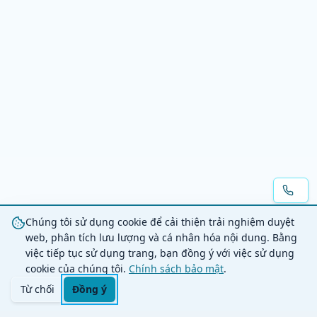
Chúng tôi sử dụng cookie để cải thiện trải nghiệm duyệt
web, phân tích lưu lượng và cá nhân hóa nội dung. Bằng
việc tiếp tục sử dụng trang, bạn đồng ý với việc sử dụng
cookie của chúng tôi.
Chính sách bảo mật
.
Từ chối
Đồng ý
Trang chủ
Danh mục
Tìm kiếm
Giỏ hàng
Đăng nhập