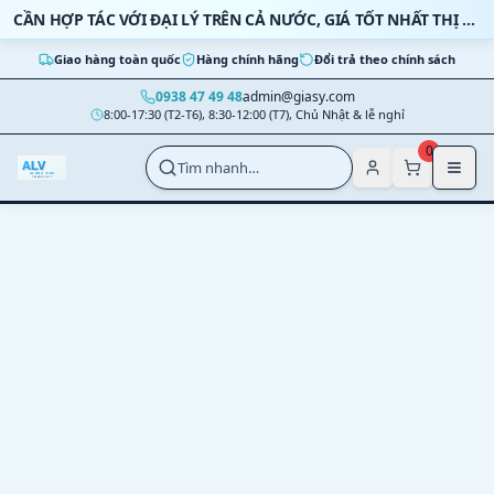
Bỏ qua nội dung
CẦN HỢP TÁC VỚI ĐẠI LÝ TRÊN CẢ NƯỚC, GIÁ TỐT NHẤT THỊ TRƯỜNG
Giao hàng toàn quốc
Hàng chính hãng
Đổi trả theo chính sách
0938 47 49 48
admin@giasy.com
8:00-17:30 (T2-T6), 8:30-12:00 (T7), Chủ Nhật & lễ nghỉ
Nhảy tới nội dung chính
0
Tìm nhanh…