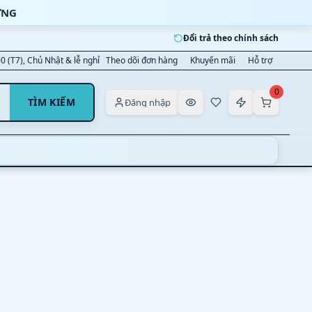
ỜNG
Đổi trả theo chính sách
00 (T7), Chủ Nhật & lễ nghỉ
Theo dõi đơn hàng
Khuyến mãi
Hỗ trợ
0
TÌM KIẾM
Đăng nhập