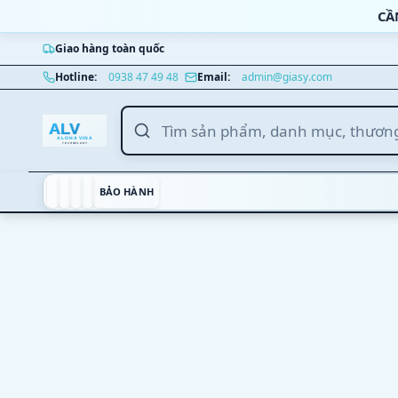
Bỏ qua nội dung
CẦ
Giao hàng toàn quốc
Nhảy tới nội dung chính
Hotline:
0938 47 49 48
Email:
admin@giasy.com
BẢO HÀNH