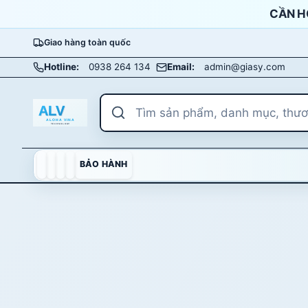
Bỏ qua nội dung
CẦN H
Giao hàng toàn quốc
Nhảy tới nội dung chính
Hotline:
0938 264 134
Email:
admin@giasy.com
BẢO HÀNH