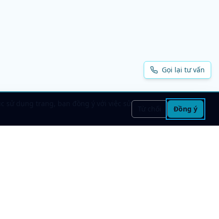
Gọi lại tư vấn
ục sử dụng trang, bạn đồng ý với việc sử
Từ chối
Đồng ý