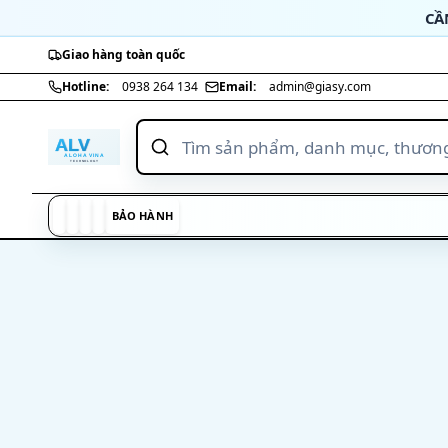
Bỏ qua nội dung
CẦ
Giao hàng toàn quốc
Nhảy tới nội dung chính
Hotline:
0938 264 134
Email:
admin@giasy.com
BẢO HÀNH