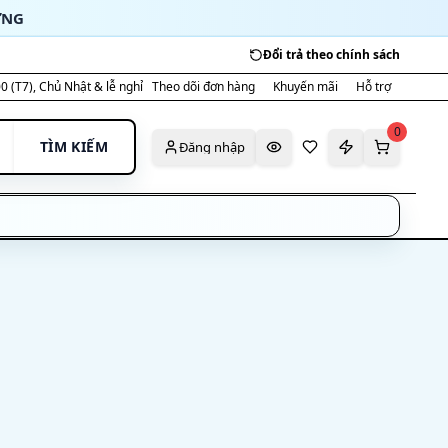
ỜNG
Đổi trả theo chính sách
00 (T7), Chủ Nhật & lễ nghỉ
Theo dõi đơn hàng
Khuyến mãi
Hỗ trợ
0
TÌM KIẾM
Đăng nhập