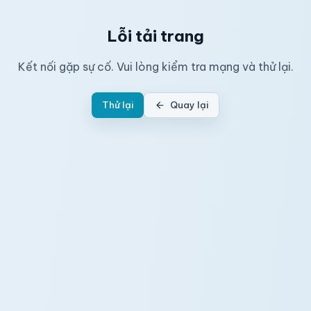
Lỗi tải trang
Kết nối gặp sự cố. Vui lòng kiểm tra mạng và thử lại.
Thử lại
Quay lại