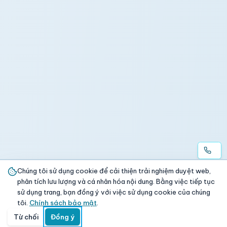
Chúng tôi sử dụng cookie để cải thiện trải nghiệm duyệt web,
phân tích lưu lượng và cá nhân hóa nội dung. Bằng việc tiếp tục
sử dụng trang, bạn đồng ý với việc sử dụng cookie của chúng
tôi.
Chính sách bảo mật
.
Từ chối
Đồng ý
Trang chủ
Danh mục
Tìm kiếm
Giỏ hàng
Đăng nhập