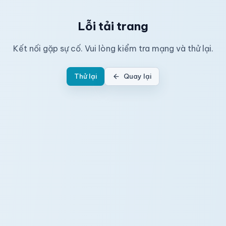
Lỗi tải trang
Kết nối gặp sự cố. Vui lòng kiểm tra mạng và thử lại.
Thử lại
Quay lại