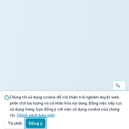
Chúng tôi sử dụng cookie để cải thiện trải nghiệm duyệt web,
phân tích lưu lượng và cá nhân hóa nội dung. Bằng việc tiếp tục
sử dụng trang, bạn đồng ý với việc sử dụng cookie của chúng
tôi.
Chính sách bảo mật
.
Từ chối
Đồng ý
Trang chủ
Danh mục
Tìm kiếm
Giỏ hàng
Đăng nhập