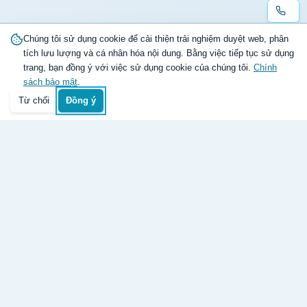
Chúng tôi sử dụng cookie để cải thiện trải nghiệm duyệt web, phân
tích lưu lượng và cá nhân hóa nội dung. Bằng việc tiếp tục sử dụng
trang, bạn đồng ý với việc sử dụng cookie của chúng tôi.
Chính
sách bảo mật
.
Từ chối
Đồng ý
Trang chủ
Danh mục
Tìm kiếm
Giỏ hàng
Đăng nhập
Giao hàng toàn quốc
Nhanh và đúng hẹn
Hàng chính hãng