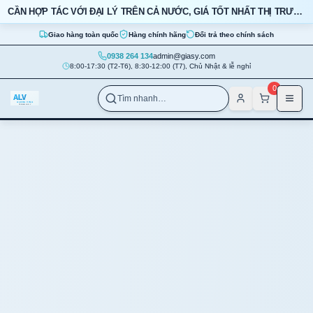
Bỏ qua nội dung
CẦN HỢP TÁC VỚI ĐẠI LÝ TRÊN CẢ NƯỚC, GIÁ TỐT NHẤT THỊ TRƯỜNG
Giao hàng toàn quốc
Hàng chính hãng
Đổi trả theo chính sách
0938 264 134
admin@giasy.com
8:00-17:30 (T2-T6), 8:30-12:00 (T7), Chủ Nhật & lễ nghỉ
Nhảy tới nội dung chính
0
Tìm nhanh…