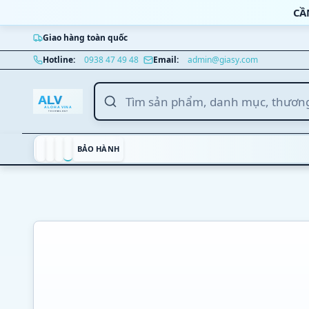
Bỏ qua nội dung
CẦ
Giao hàng toàn quốc
Nhảy tới nội dung chính
Hotline:
0938 47 49 48
Email:
admin@giasy.com
BẢO HÀNH