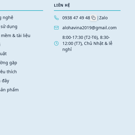
LIÊN HỆ
ng nghệ
0938 47 49 48
|
Zalo
 sử dụng
alohavina2019@gmail.com
 mềm & tài liệu
8:00-17:30 (T2-T6), 8:30-
12:00 (T7), Chủ Nhật & lễ
i
nghỉ
huật
ường gặp
êu thích
 đây
 sản phẩm