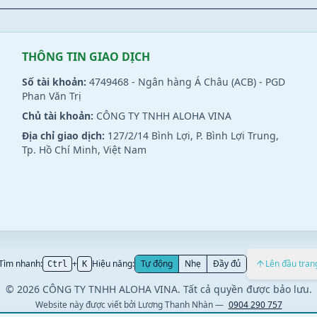
THÔNG TIN GIAO DỊCH
Số tài khoản:
4749468 - Ngân hàng Á Châu (ACB) - PGD
Phan Văn Trị
Chủ tài khoản:
CÔNG TY TNHH ALOHA VINA
Địa chỉ giao dịch:
127/2/14 Bình Lợi, P. Bình Lợi Trung,
Tp. Hồ Chí Minh, Việt Nam
Tìm nhanh:
+
Hiệu năng:
Tự động
Nhẹ
Đầy đủ
Lên đầu tran
Ctrl
K
© 2026 CÔNG TY TNHH ALOHA VINA. Tất cả quyền được bảo lưu.
Website này được viết bởi
Lương Thanh Nhàn
—
0904 290 757