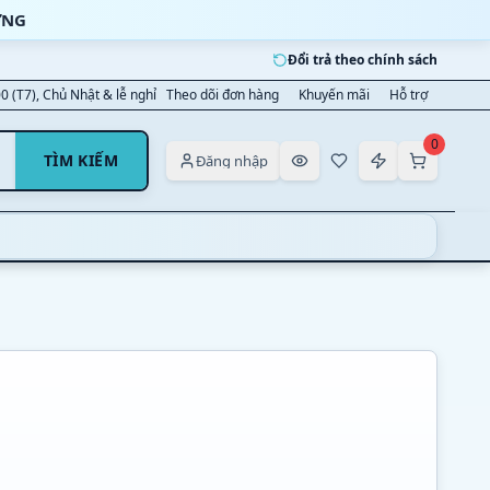
ỜNG
Đổi trả theo chính sách
00 (T7), Chủ Nhật & lễ nghỉ
Theo dõi đơn hàng
Khuyến mãi
Hỗ trợ
0
TÌM KIẾM
Đăng nhập