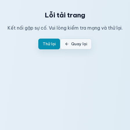
Lỗi tải trang
Kết nối gặp sự cố. Vui lòng kiểm tra mạng và thử lại.
Thử lại
Quay lại