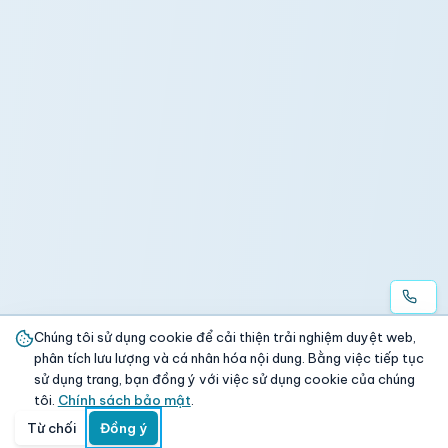
Chúng tôi sử dụng cookie để cải thiện trải nghiệm duyệt web,
phân tích lưu lượng và cá nhân hóa nội dung. Bằng việc tiếp tục
sử dụng trang, bạn đồng ý với việc sử dụng cookie của chúng
tôi.
Chính sách bảo mật
.
Từ chối
Đồng ý
Trang chủ
Danh mục
Tìm kiếm
Giỏ hàng
Đăng nhập