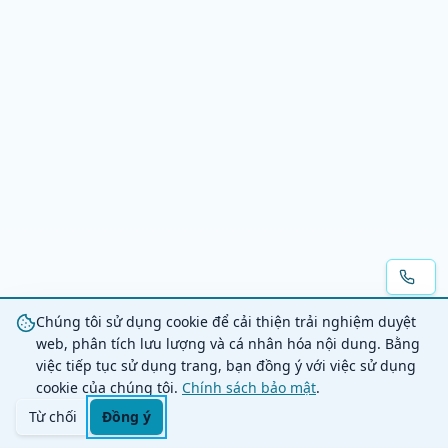
Chúng tôi sử dụng cookie để cải thiện trải nghiệm duyệt
web, phân tích lưu lượng và cá nhân hóa nội dung. Bằng
việc tiếp tục sử dụng trang, bạn đồng ý với việc sử dụng
cookie của chúng tôi.
Chính sách bảo mật
.
Từ chối
Đồng ý
Trang chủ
Danh mục
Tìm kiếm
Giỏ hàng
Đăng nhập