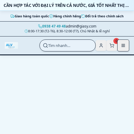
Bỏ qua nội dung
CẦN HỢP TÁC VỚI ĐẠI LÝ TRÊN CẢ NƯỚC, GIÁ TỐT NHẤT THỊ TRƯỜNG
Giao hàng toàn quốc
Hàng chính hãng
Đổi trả theo chính sách
0938 47 49 48
admin@giasy.com
8:00-17:30 (T2-T6), 8:30-12:00 (T7), Chủ Nhật & lễ nghỉ
Nhảy tới nội dung chính
0
Tìm nhanh…