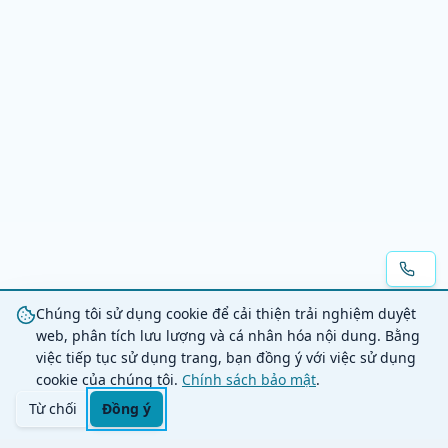
Chúng tôi sử dụng cookie để cải thiện trải nghiệm duyệt
web, phân tích lưu lượng và cá nhân hóa nội dung. Bằng
việc tiếp tục sử dụng trang, bạn đồng ý với việc sử dụng
cookie của chúng tôi.
Chính sách bảo mật
.
Từ chối
Đồng ý
Trang chủ
Danh mục
Tìm kiếm
Giỏ hàng
Đăng nhập