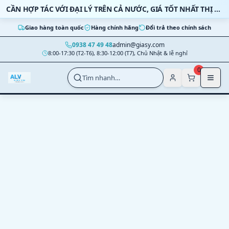
Bỏ qua nội dung
CẦN HỢP TÁC VỚI ĐẠI LÝ TRÊN CẢ NƯỚC, GIÁ TỐT NHẤT THỊ TRƯỜNG
Giao hàng toàn quốc
Hàng chính hãng
Đổi trả theo chính sách
0938 47 49 48
admin@giasy.com
8:00-17:30 (T2-T6), 8:30-12:00 (T7), Chủ Nhật & lễ nghỉ
Nhảy tới nội dung chính
0
Tìm nhanh…