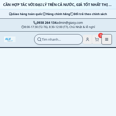
Bỏ qua nội dung
CẦN HỢP TÁC VỚI ĐẠI LÝ TRÊN CẢ NƯỚC, GIÁ TỐT NHẤT THỊ TRƯỜNG
Giao hàng toàn quốc
Hàng chính hãng
Đổi trả theo chính sách
0938 264 134
admin@giasy.com
8:00-17:30 (T2-T6), 8:30-12:00 (T7), Chủ Nhật & lễ nghỉ
Nhảy tới nội dung chính
0
Tìm nhanh…