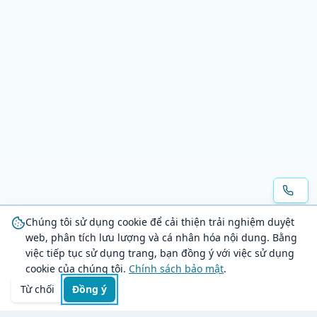
Chúng tôi sử dụng cookie để cải thiện trải nghiệm duyệt
web, phân tích lưu lượng và cá nhân hóa nội dung. Bằng
việc tiếp tục sử dụng trang, bạn đồng ý với việc sử dụng
cookie của chúng tôi.
Chính sách bảo mật
.
Từ chối
Đồng ý
Trang chủ
Danh mục
Tìm kiếm
Giỏ hàng
Đăng nhập