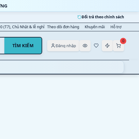
ỜNG
Đổi trả theo chính sách
00 (T7), Chủ Nhật & lễ nghỉ
Theo dõi đơn hàng
Khuyến mãi
Hỗ trợ
0
TÌM KIẾM
Đăng nhập