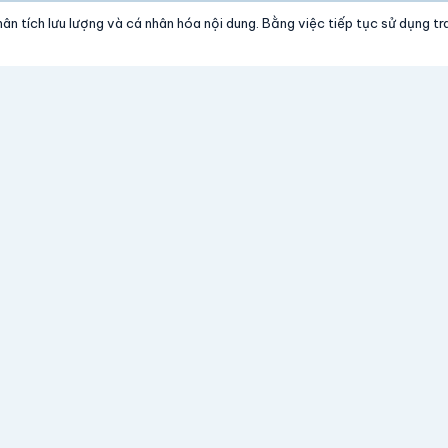
ân tích lưu lượng và cá nhân hóa nội dung. Bằng việc tiếp tục sử dụng t
Hỗ trợ
Tiện ích
Trung tâm trợ giúp
Tin tức c
Tra cứu đơn hàng
Hướng dẫn