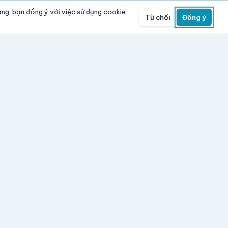
rang, bạn đồng ý với việc sử dụng cookie
Từ chối
Đồng ý
Liên hệ
ông nghệ
0938 264 134
|
Zalo
 sử dụng
alohavina2019@gmail.com