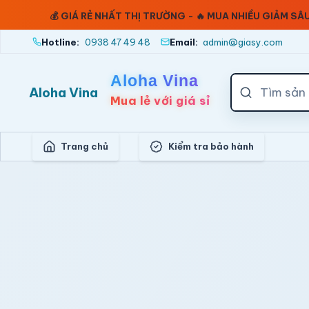
Bỏ qua nội dung
💰 GIÁ RẺ NHẤT THỊ TRƯỜNG - 🔥 MUA NHIỀU GIẢM S
Nhảy tới nội dung chính
Hotline:
0938 47 49 48
Email:
admin@giasy.com
Aloha Vina
Aloha Vina
Mua lẻ với giá sỉ
Trang chủ
Kiểm tra bảo hành