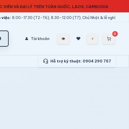
ÁC VIÊN VÀ ĐẠI LÝ TRÊN TOÀN QUỐC, LAOS, CAMBODIA
 việc:
8:00-17:30 (T2-T6), 8:30-12:00 (T7), Chủ Nhật & lễ nghỉ
0
❤
M
👤
Tài khoản
👁
⚡
Hỗ trợ kỹ thuật:
0904 290 757