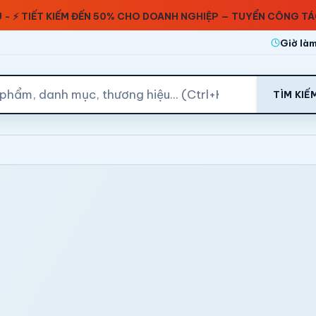
ÂU - ⚡ TIẾT KIẾM ĐẾN 50% CHO DOANH NGHIỆP — TUYỂN CÔNG T
Giờ làm
TÌM KIẾ