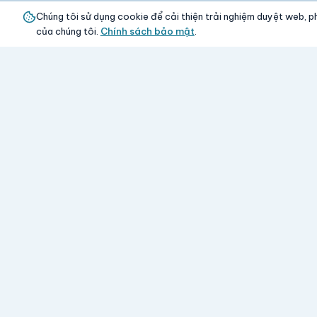
Chúng tôi sử dụng cookie để cải thiện trải nghiệm duyệt web, ph
của chúng tôi.
Chính sách bảo mật
.
Sản phẩm
Aloha Vina
www.giasy.com
-
Mua lẻ
Tất cả sản phẩm
với giá sỉ
Bàn ủi