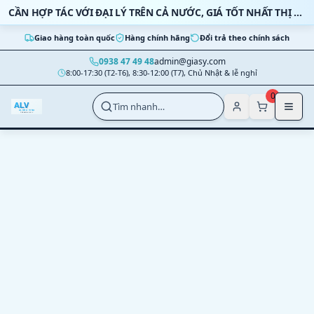
Bỏ qua nội dung
CẦN HỢP TÁC VỚI ĐẠI LÝ TRÊN CẢ NƯỚC, GIÁ TỐT NHẤT THỊ TRƯỜNG
Giao hàng toàn quốc
Hàng chính hãng
Đổi trả theo chính sách
0938 47 49 48
admin@giasy.com
8:00-17:30 (T2-T6), 8:30-12:00 (T7), Chủ Nhật & lễ nghỉ
Nhảy tới nội dung chính
0
Tìm nhanh…