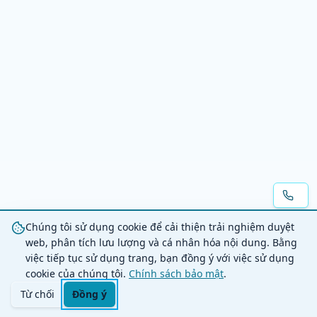
Chúng tôi sử dụng cookie để cải thiện trải nghiệm duyệt
web, phân tích lưu lượng và cá nhân hóa nội dung. Bằng
việc tiếp tục sử dụng trang, bạn đồng ý với việc sử dụng
cookie của chúng tôi.
Chính sách bảo mật
.
Từ chối
Đồng ý
Trang chủ
Danh mục
Tìm kiếm
Giỏ hàng
Đăng nhập